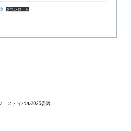
ト譜
ダウンロード
ェスティバル2025委嘱