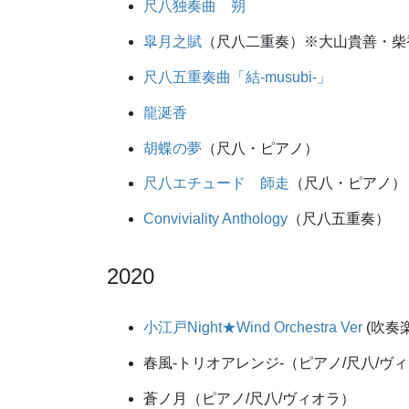
尺八独奏曲 朔
皐月之賦
（尺八二重奏）※大山貴善・柴
尺八五重奏曲「結-musubi-」
龍涎香
胡蝶の夢
（尺八・ピアノ）
尺八エチュード 師走
（尺八・ピアノ）
Conviviality Anthology
（尺八五重奏）
2020
小江戸Night★Wind Orchestra Ver
(吹奏
春風-トリオアレンジ-（ピアノ/尺八/ヴ
蒼ノ月（ピアノ/尺八/ヴィオラ）