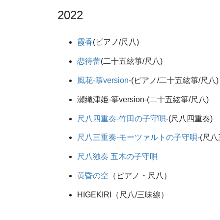
2022
霞香
(ピアノ/尺八)
恋待蕾
(二十五絃箏/尺八)
風花-箏version
-(ピアノ/二十五絃箏/尺八)
瀬織津姫-箏version-(二十五絃箏/尺八)
尺八四重奏-竹田の子守唄
-(尺八四重奏)
尺八三重奏-モーツァルトの子守唄-
(尺八
尺八独奏 五木の子守唄
黄昏の空
（ピアノ・尺八）
HIGEKIRI（尺八/三味線）