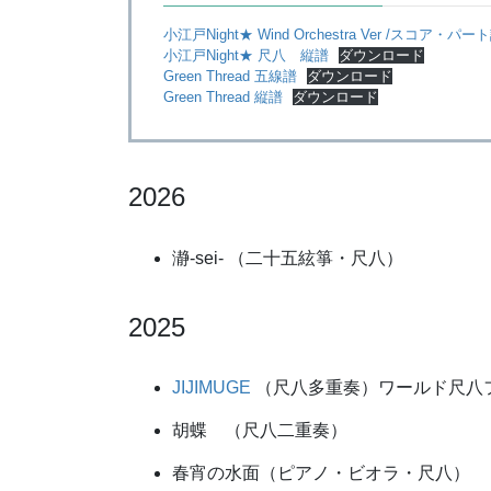
小江戸Night★ Wind Orchestra Ver /スコア・パー
小江戸Night★ 尺八 縦譜
ダウンロード
Green Thread 五線譜
ダウンロード
Green Thread 縦譜
ダウンロード
2026
瀞-sei- （二十五絃箏・尺八）
2025
JIJIMUGE
（尺八多重奏）ワールド尺八フ
胡蝶 （尺八二重奏）
春宵の水面（ピアノ・ビオラ・尺八）