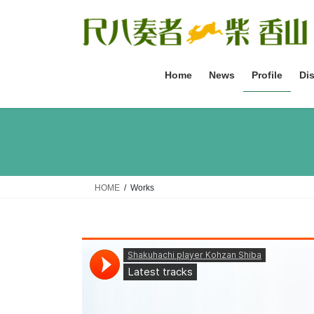
コ
ナ
ン
ビ
テ
ゲ
ン
ー
ツ
シ
Home
News
Profile
Di
へ
ョ
ス
ン
キ
に
ッ
移
プ
動
HOME
Works