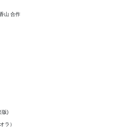
香山 合作
楽版)
ィオラ）