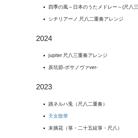
四季の風～日本のうたメドレー～(尺八三
シチリアーノ 尺八二重奏アレンジ
2024
jupiter 尺八三重奏アレンジ
炭坑節-ボサノヴァver-
2023
跳ネルハ兎（尺八二重奏）
天女散華
末摘花（箏・二十五絃箏・尺八）