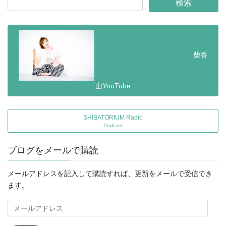
ー
ー
ー
ペ
ジ
ジ
ジ
ー
ジ
送
柴香
り
山YouTube
SHIBATORIUM Radio
Podcast
ブログをメールで購読
メールアドレスを記入して購読すれば、更新をメールで受信でき
ます。
メ
ー