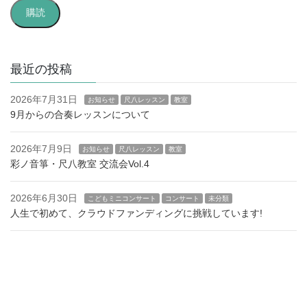
ル
購読
ア
ド
レ
ス
最近の投稿
2026年7月31日
お知らせ
尺八レッスン
教室
9月からの合奏レッスンについて
2026年7月9日
お知らせ
尺八レッスン
教室
彩ノ音箏・尺八教室 交流会Vol.4
2026年6月30日
こどもミニコンサート
コンサート
未分類
人生で初めて、クラウドファンディングに挑戦しています!