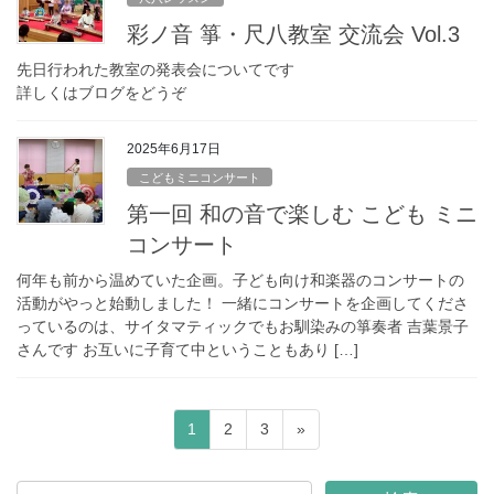
彩ノ音 箏・尺八教室 交流会 Vol.3
先日行われた教室の発表会についてです
詳しくはブログをどうぞ
2025年6月17日
こどもミニコンサート
第一回 和の音で楽しむ こども ミニ
コンサート
何年も前から温めていた企画。子ども向け和楽器のコンサートの
活動がやっと始動しました！ 一緒にコンサートを企画してくださ
っているのは、サイタマティックでもお馴染みの箏奏者 吉葉景子
さんです お互いに子育て中ということもあり […]
投
固
固
固
1
2
3
»
稿
定
定
定
ペ
ペ
ペ
の