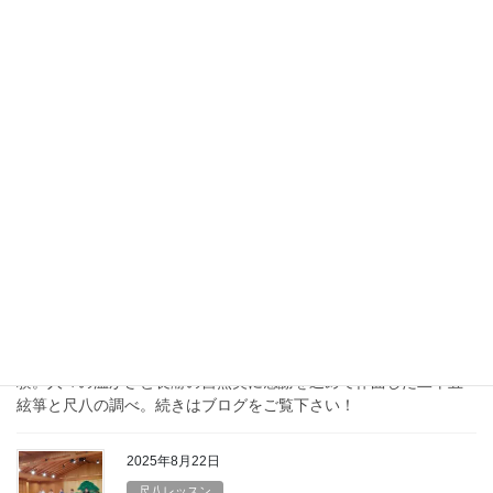
人生で初めて、クラウドファンデ
ィングに挑戦しています!
箏と尺八の二人で続けてきた、0歳から楽しめる和楽器コンサー
ト。12回の公演を経て、いま新しい一歩を踏み出します。クラウ
ドファンディングに挑戦中です。詳しくはブログをご覧ください
2026年1月21日
コンサート
長瀞で救われた経験 – 新曲『瀞-
sei-』に込めた感謝の想い
ときがわ音楽フェスティバルで初披露した新曲『瀞-sei-』誕生秘
話。船頭さんや駅員さん、通りがかりの方々に救われた感動体
験。人々の温かさと長瀞の自然美に感謝を込めて作曲した二十五
絃箏と尺八の調べ。続きはブログをご覧下さい！
2025年8月22日
尺八レッスン