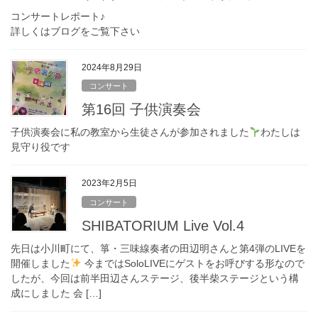
コンサートレポート♪
詳しくはブログをご覧下さい
2024年8月29日
コンサート
第16回 子供演奏会
子供演奏会に私の教室から生徒さんが参加されました
わたしは
見守り役です
2023年2月5日
コンサート
SHIBATORIUM Live Vol.4
先日は小川町にて、箏・三味線奏者の田辺明さんと第4弾のLIVEを
開催しました
今まではSoloLIVEにゲストをお呼びする形なので
したが、今回は前半田辺さんステージ、後半柴ステージという構
成にしました 会 […]