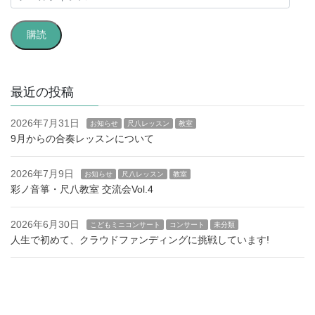
ー
ル
購読
ア
ド
レ
ス
最近の投稿
2026年7月31日
お知らせ
尺八レッスン
教室
9月からの合奏レッスンについて
2026年7月9日
お知らせ
尺八レッスン
教室
彩ノ音箏・尺八教室 交流会Vol.4
2026年6月30日
こどもミニコンサート
コンサート
未分類
人生で初めて、クラウドファンディングに挑戦しています!