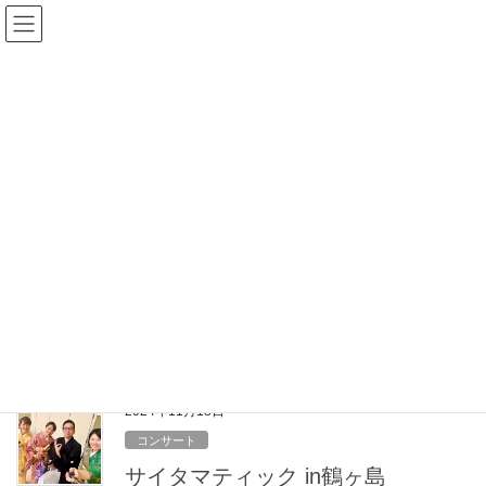
コ
ナ
ン
ビ
テ
ゲ
ン
ー
三味線
ツ
シ
へ
ョ
ス
ン
HOME
三味線
キ
に
ッ
移
プ
動
2025年1月24日
コンサート
サイタマティック 小学校公演
さいたま市内の小学校にて
周年記念の演奏会でした！
2024年11月18日
コンサート
サイタマティック in鶴ヶ島