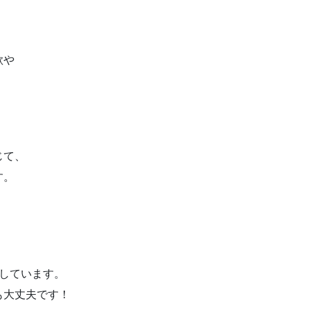
、
歌や
。
じて、
す。
しています。
も大丈夫です！