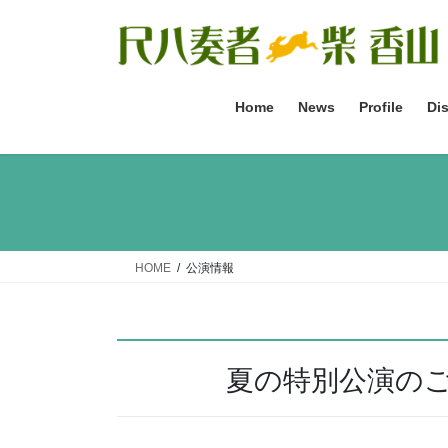
コ
ナ
ン
ビ
テ
ゲ
ン
ー
ツ
シ
Home
News
Profile
Di
へ
ョ
ス
ン
キ
に
ッ
移
プ
動
HOME
公演情報
夏の特別公演の