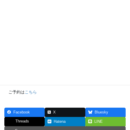
【日時】令和7年 5月24日(土)
【時間】13:30開演（13:00開場）
【場所】
花久の里 サロン
【入場料】一般 2.500円 勾っこ会員 2.000円 学生 1.000円
​ご予約は
こちら
Facebook
X
Bluesky
Threads
Hatena
LINE