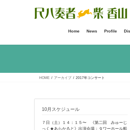
コ
ナ
ン
ビ
テ
ゲ
ン
ー
ツ
シ
Home
News
Profile
Di
へ
ョ
ス
ン
キ
に
ッ
移
プ
動
HOME
アーカイブ
2017年コンサート
10月スケジュール
７日（土）１４：１５〜 《第二回 みゅーじ
っく★あらかると》出演会場：タワーホール船