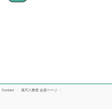
ア
ド
レ
ス
Contact
柴尺八教室 会員ページ