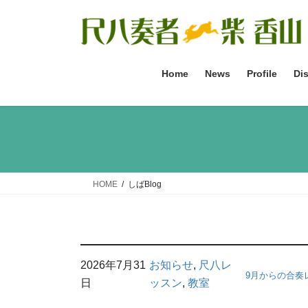
コ
ナ
ン
ビ
テ
ゲ
ン
ー
ツ
シ
Home
News
Profile
Di
へ
ョ
ス
ン
キ
に
ッ
移
プ
動
HOME
しばBlog
2026年7月31
お知らせ
, 
尺八レ
9月からの合奏
日
ッスン
, 
教室