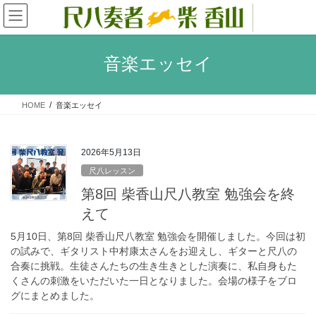
コ
ナ
ン
ビ
テ
ゲ
ン
ー
音楽エッセイ
ツ
シ
へ
ョ
ス
ン
HOME
音楽エッセイ
キ
に
ッ
移
プ
動
2026年5月13日
尺八レッスン
第8回 柴香山尺八教室 勉強会を終
えて
5月10日、第8回 柴香山尺八教室 勉強会を開催しました。今回は初
の試みで、ギタリスト中村康太さんをお迎えし、ギターと尺八の
合奏に挑戦。生徒さんたちの生き生きとした演奏に、私自身もた
くさんの刺激をいただいた一日となりました。会場の様子をブロ
グにまとめました。