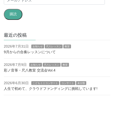
ー
ル
購読
ア
ド
レ
ス
最近の投稿
2026年7月31日
お知らせ
尺八レッスン
教室
9月からの合奏レッスンについて
2026年7月9日
お知らせ
尺八レッスン
教室
彩ノ音箏・尺八教室 交流会Vol.4
2026年6月30日
こどもミニコンサート
コンサート
未分類
人生で初めて、クラウドファンディングに挑戦しています!