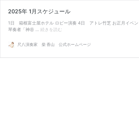
2025年 1月スケジュール
1日 箱根富士屋ホテル ロビー演奏 4日 アトレ竹芝 お正月イベン
2025
琴奏者「神谷 …
続きを読む
年
1
尺八演奏家 柴 香山 公式ホームページ
月
ス
ケ
ジ
ュ
ー
ル