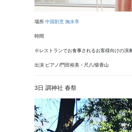
場所
中国割烹
掬水亭
時間
※レストランでお食事されるお客様向けの演
出演 ピアノ/門田裕美・尺八/柴香山
3日 調神社 春祭