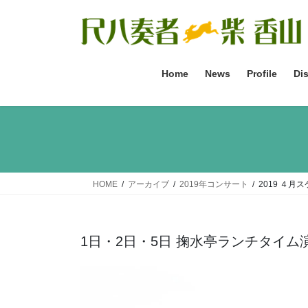
コ
ナ
ン
ビ
テ
ゲ
ン
ー
ツ
シ
Home
News
Profile
Di
へ
ョ
ス
ン
キ
に
ッ
移
プ
動
HOME
アーカイブ
2019年コンサート
2019 ４月
1日・2日・5日 掬水亭ランチタイム